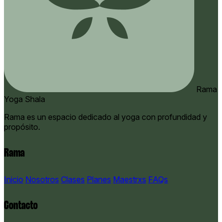
Rama
Yoga Shala
Rama es un espacio dedicado al yoga con profundidad y
propósito.
Rama
Inicio
Nosotros
Clases
Planes
Maestrxs
FAQs
Contacto