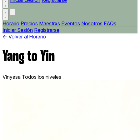
Iniciar Sesión
Registrarse
Horario
Precios
Maestrxs
Eventos
Nosotros
FAQs
Iniciar Sesión
Registrarse
← Volver al Horario
Yang to Yin
Vinyasa
Todos los niveles