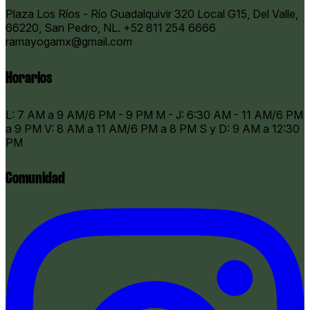
Plaza Los Ríos - Río Guadalquivir 320 Local G15, Del Valle,
66220, San Pedro, NL.
+52 811 254 6666
ramayogamx@gmail.com
Horarios
​L: 7 AM a 9 AM/6 PM - 9 PM M - J: 6:30 AM - 11 AM/6 PM
a 9 PM V: 8 AM a 11 AM/6 PM a 8 PM S y D: 9 AM a 12:30
PM
Comunidad