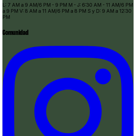
​L: 7 AM a 9 AM/6 PM - 9 PM M - J: 6:30 AM - 11 AM/6 PM
a 9 PM V: 8 AM a 11 AM/6 PM a 8 PM S y D: 9 AM a 12:30
PM
Comunidad