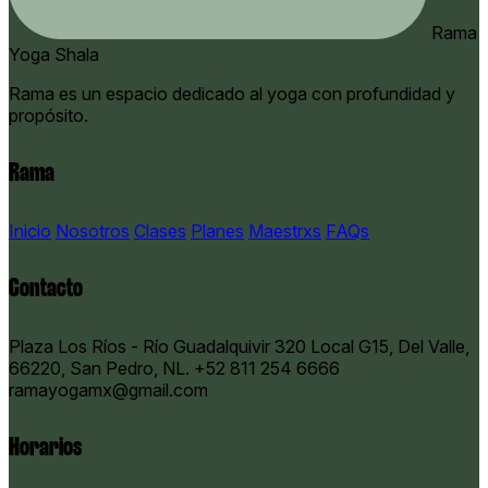
Rama
Yoga Shala
Rama es un espacio dedicado al yoga con profundidad y
propósito.
Rama
Inicio
Nosotros
Clases
Planes
Maestrxs
FAQs
Contacto
Plaza Los Ríos - Río Guadalquivir 320 Local G15, Del Valle,
66220, San Pedro, NL.
+52 811 254 6666
ramayogamx@gmail.com
Horarios