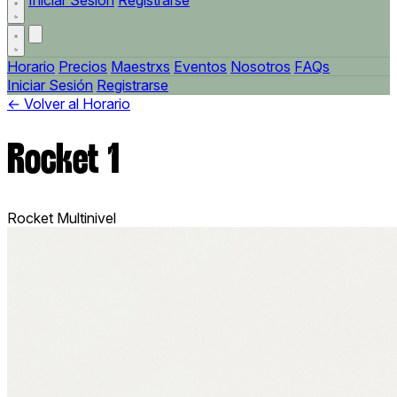
Iniciar Sesión
Registrarse
Horario
Precios
Maestrxs
Eventos
Nosotros
FAQs
Iniciar Sesión
Registrarse
← Volver al Horario
Rocket 1
Rocket
Multinivel