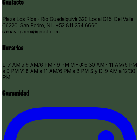
Contacto
Plaza Los Ríos - Río Guadalquivir 320 Local G15, Del Valle,
66220, San Pedro, NL.
+52 811 254 6666
ramayogamx@gmail.com
Horarios
​L: 7 AM a 9 AM/6 PM - 9 PM M - J: 6:30 AM - 11 AM/6 PM
a 9 PM V: 8 AM a 11 AM/6 PM a 8 PM S y D: 9 AM a 12:30
PM
Comunidad