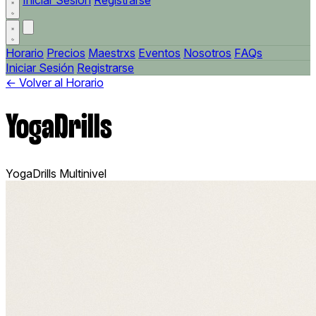
Iniciar Sesión
Registrarse
Horario
Precios
Maestrxs
Eventos
Nosotros
FAQs
Iniciar Sesión
Registrarse
← Volver al Horario
YogaDrills
YogaDrills
Multinivel