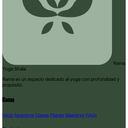
Rama
Yoga Shala
Rama es un espacio dedicado al yoga con profundidad y
propósito.
Rama
Inicio
Nosotros
Clases
Planes
Maestrxs
FAQs