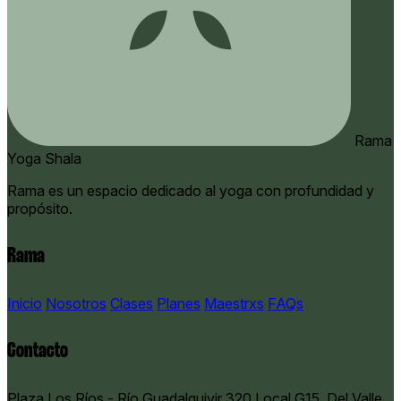
Rama
Yoga Shala
Rama es un espacio dedicado al yoga con profundidad y
propósito.
Rama
Inicio
Nosotros
Clases
Planes
Maestrxs
FAQs
Contacto
Plaza Los Ríos - Río Guadalquivir 320 Local G15, Del Valle,