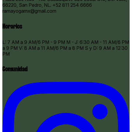
66220, San Pedro, NL.
+52 811 254 6666
ramayogamx@gmail.com
Horarios
​L: 7 AM a 9 AM/6 PM - 9 PM M - J: 6:30 AM - 11 AM/6 PM
a 9 PM V: 8 AM a 11 AM/6 PM a 8 PM S y D: 9 AM a 12:30
PM
Comunidad