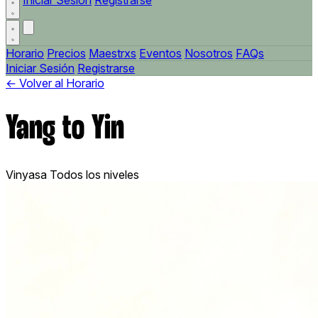
Iniciar Sesión
Registrarse
Horario
Precios
Maestrxs
Eventos
Nosotros
FAQs
Iniciar Sesión
Registrarse
← Volver al Horario
Yang to Yin
Vinyasa
Todos los niveles