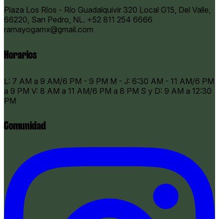
Plaza Los Ríos - Río Guadalquivir 320 Local G15, Del Valle,
66220, San Pedro, NL.
+52 811 254 6666
ramayogamx@gmail.com
Horarios
​L: 7 AM a 9 AM/6 PM - 9 PM M - J: 6:30 AM - 11 AM/6 PM
a 9 PM V: 8 AM a 11 AM/6 PM a 8 PM S y D: 9 AM a 12:30
PM
Comunidad