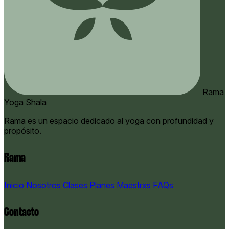
Rama
Yoga Shala
Rama es un espacio dedicado al yoga con profundidad y
propósito.
Rama
Inicio
Nosotros
Clases
Planes
Maestrxs
FAQs
Contacto