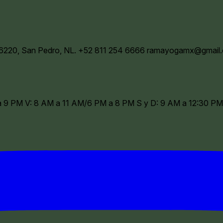
66220, San Pedro, NL.
+52 811 254 6666
ramayogamx@gmail
 a 9 PM V: 8 AM a 11 AM/6 PM a 8 PM S y D: 9 AM a 12:30 PM