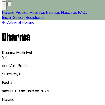
Horario
Precios
Maestrxs
Eventos
Nosotros
FAQs
Iniciar Sesión
Registrarse
← Volver al Horario
Dharma
Dharma
Multinivel
VP
con Vale Prada
Sustituto/a
Fecha
martes, 09 de junio de 2026
Horario