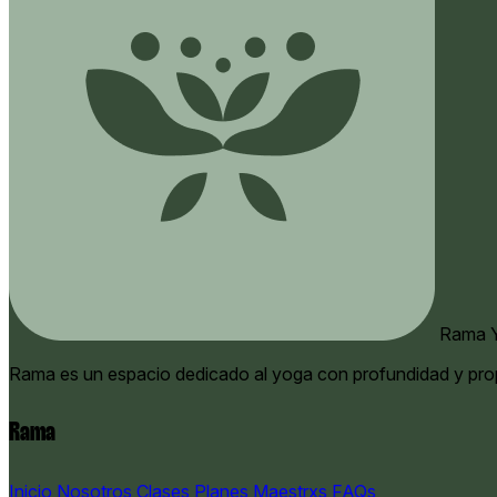
Rama Y
Rama es un espacio dedicado al yoga con profundidad y pro
Rama
Inicio
Nosotros
Clases
Planes
Maestrxs
FAQs