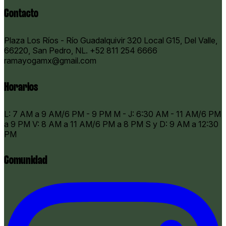
Contacto
Plaza Los Ríos - Río Guadalquivir 320 Local G15, Del Valle,
66220, San Pedro, NL.
+52 811 254 6666
ramayogamx@gmail.com
Horarios
​L: 7 AM a 9 AM/6 PM - 9 PM M - J: 6:30 AM - 11 AM/6 PM
a 9 PM V: 8 AM a 11 AM/6 PM a 8 PM S y D: 9 AM a 12:30
PM
Comunidad