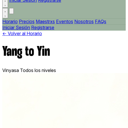
Iniciar Sesión
Registrarse
Horario
Precios
Maestrxs
Eventos
Nosotros
FAQs
Iniciar Sesión
Registrarse
← Volver al Horario
Yang to Yin
Vinyasa
Todos los niveles