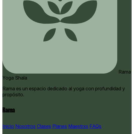
Rama
Yoga Shala
Rama es un espacio dedicado al yoga con profundidad y
propósito.
Rama
Inicio
Nosotros
Clases
Planes
Maestrxs
FAQs