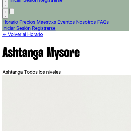
Iniciar Sesión
Registrarse
Horario
Precios
Maestrxs
Eventos
Nosotros
FAQs
Iniciar Sesión
Registrarse
← Volver al Horario
Ashtanga Mysore
Ashtanga
Todos los niveles