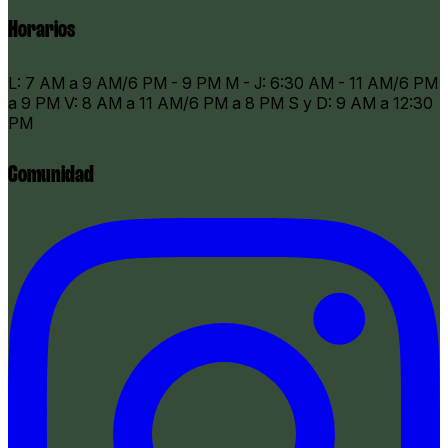
Horarios
​L: 7 AM a 9 AM/6 PM - 9 PM M - J: 6:30 AM - 11 AM/6 PM
a 9 PM V: 8 AM a 11 AM/6 PM a 8 PM S y D: 9 AM a 12:30
PM
Comunidad