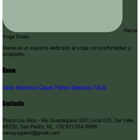
Rama
Yoga Shala
Rama es un espacio dedicado al yoga con profundidad y
propósito.
Rama
Inicio
Nosotros
Clases
Planes
Maestrxs
FAQs
Contacto
Plaza Los Ríos - Río Guadalquivir 320 Local G15, Del Valle,
66220, San Pedro, NL.
+52 811 254 6666
ramayogamx@gmail.com