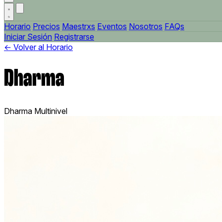
Horario
Precios
Maestrxs
Eventos
Nosotros
FAQs
Iniciar Sesión
Registrarse
← Volver al Horario
Dharma
Dharma
Multinivel