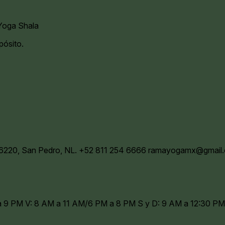
oga Shala
pósito.
66220, San Pedro, NL.
+52 811 254 6666
ramayogamx@gmail
 a 9 PM V: 8 AM a 11 AM/6 PM a 8 PM S y D: 9 AM a 12:30 PM