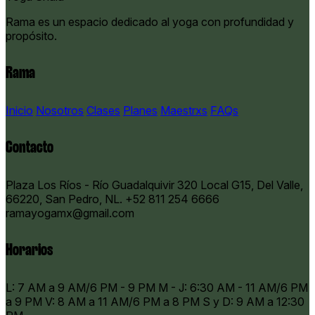
Rama es un espacio dedicado al yoga con profundidad y
propósito.
Rama
Inicio
Nosotros
Clases
Planes
Maestrxs
FAQs
Contacto
Plaza Los Ríos - Río Guadalquivir 320 Local G15, Del Valle,
66220, San Pedro, NL.
+52 811 254 6666
ramayogamx@gmail.com
Horarios
​L: 7 AM a 9 AM/6 PM - 9 PM M - J: 6:30 AM - 11 AM/6 PM
a 9 PM V: 8 AM a 11 AM/6 PM a 8 PM S y D: 9 AM a 12:30