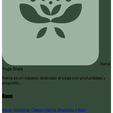
Rama
Yoga Shala
Rama es un espacio dedicado al yoga con profundidad y
propósito.
Rama
Inicio
Nosotros
Clases
Planes
Maestrxs
FAQs