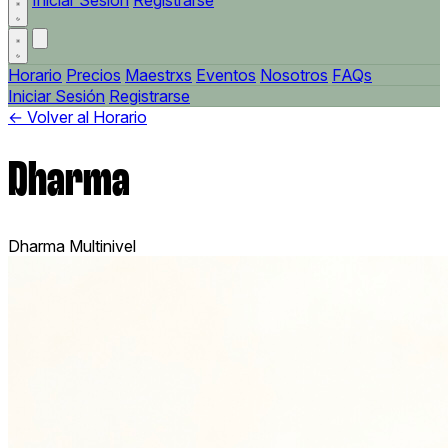
Iniciar Sesión
Registrarse
Horario
Precios
Maestrxs
Eventos
Nosotros
FAQs
Iniciar Sesión
Registrarse
← Volver al Horario
Dharma
Dharma
Multinivel