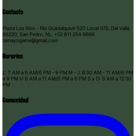
Contacto
Plaza Los Ríos - Río Guadalquivir 320 Local G15, Del Valle,
66220, San Pedro, NL.
+52 811 254 6666
ramayogamx@gmail.com
Horarios
​L: 7 AM a 9 AM/6 PM - 9 PM M - J: 6:30 AM - 11 AM/6 PM
a 9 PM V: 8 AM a 11 AM/6 PM a 8 PM S y D: 9 AM a 12:30
PM
Comunidad