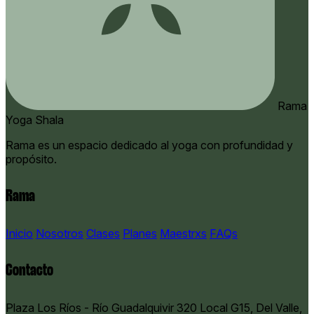
Rama
Yoga Shala
Rama es un espacio dedicado al yoga con profundidad y
propósito.
Rama
Inicio
Nosotros
Clases
Planes
Maestrxs
FAQs
Contacto
Plaza Los Ríos - Río Guadalquivir 320 Local G15, Del Valle,