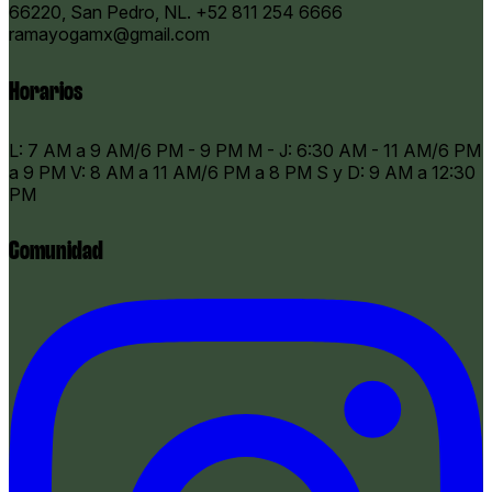
66220, San Pedro, NL.
+52 811 254 6666
ramayogamx@gmail.com
Horarios
​L: 7 AM a 9 AM/6 PM - 9 PM M - J: 6:30 AM - 11 AM/6 PM
a 9 PM V: 8 AM a 11 AM/6 PM a 8 PM S y D: 9 AM a 12:30
PM
Comunidad