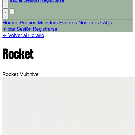
Iniciar Sesión
Registrarse
Horario
Precios
Maestrxs
Eventos
Nosotros
FAQs
Iniciar Sesión
Registrarse
← Volver al Horario
Rocket
Rocket
Multinivel