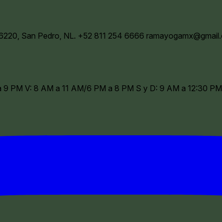
66220, San Pedro, NL.
+52 811 254 6666
ramayogamx@gmail
 a 9 PM V: 8 AM a 11 AM/6 PM a 8 PM S y D: 9 AM a 12:30 PM