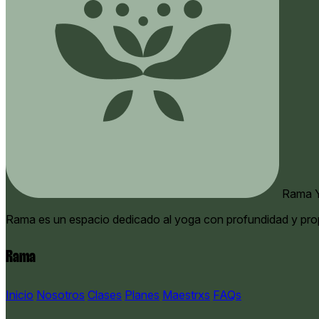
Rama Y
Rama es un espacio dedicado al yoga con profundidad y pro
Rama
Inicio
Nosotros
Clases
Planes
Maestrxs
FAQs