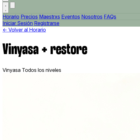
Horario
Precios
Maestrxs
Eventos
Nosotros
FAQs
Iniciar Sesión
Registrarse
← Volver al Horario
Vinyasa + restore
Vinyasa
Todos los niveles