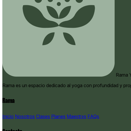
Rama Y
Rama es un espacio dedicado al yoga con profundidad y pro
Rama
Inicio
Nosotros
Clases
Planes
Maestrxs
FAQs