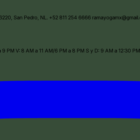
66220, San Pedro, NL.
+52 811 254 6666
ramayogamx@gmail
 a 9 PM V: 8 AM a 11 AM/6 PM a 8 PM S y D: 9 AM a 12:30 PM